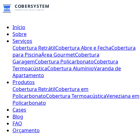
Início
Sobre
Serviços
Cobertura Retrátil
Cobertura Abre e Fecha
Cobertura
para Piscina
Área Gourmet
Cobertura
Garagem
Cobertura Policarbonato
Cobertura
Termoacústica
Cobertura Alumínio
Varanda de
Apartamento
Produtos
Cobertura Retrátil
Cobertura em
Policarbonato
Cobertura Termoacústica
Veneziana em
Policarbonato
Cases
Blog
FAQ
Orçamento