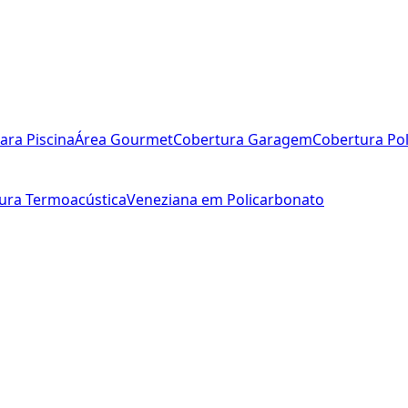
ara Piscina
Área Gourmet
Cobertura Garagem
Cobertura Po
ura Termoacústica
Veneziana em Policarbonato