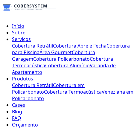
Início
Sobre
Serviços
Cobertura Retrátil
Cobertura Abre e Fecha
Cobertura
para Piscina
Área Gourmet
Cobertura
Garagem
Cobertura Policarbonato
Cobertura
Termoacústica
Cobertura Alumínio
Varanda de
Apartamento
Produtos
Cobertura Retrátil
Cobertura em
Policarbonato
Cobertura Termoacústica
Veneziana em
Policarbonato
Cases
Blog
FAQ
Orçamento