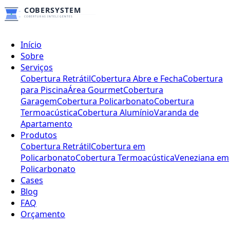
Início
Sobre
Serviços
Cobertura Retrátil
Cobertura Abre e Fecha
Cobertura
para Piscina
Área Gourmet
Cobertura
Garagem
Cobertura Policarbonato
Cobertura
Termoacústica
Cobertura Alumínio
Varanda de
Apartamento
Produtos
Cobertura Retrátil
Cobertura em
Policarbonato
Cobertura Termoacústica
Veneziana em
Policarbonato
Cases
Blog
FAQ
Orçamento