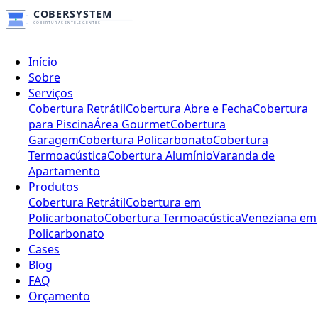
Início
Sobre
Serviços
Cobertura Retrátil
Cobertura Abre e Fecha
Cobertura
para Piscina
Área Gourmet
Cobertura
Garagem
Cobertura Policarbonato
Cobertura
Termoacústica
Cobertura Alumínio
Varanda de
Apartamento
Produtos
Cobertura Retrátil
Cobertura em
Policarbonato
Cobertura Termoacústica
Veneziana em
Policarbonato
Cases
Blog
FAQ
Orçamento