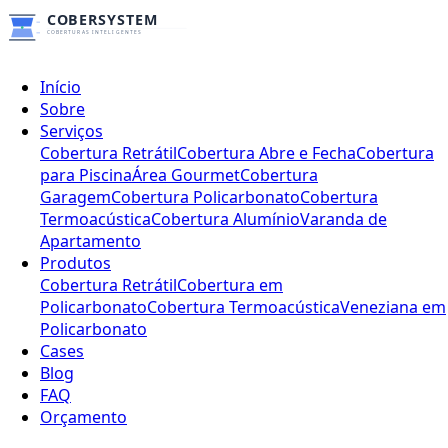
Início
Sobre
Serviços
Cobertura Retrátil
Cobertura Abre e Fecha
Cobertura
para Piscina
Área Gourmet
Cobertura
Garagem
Cobertura Policarbonato
Cobertura
Termoacústica
Cobertura Alumínio
Varanda de
Apartamento
Produtos
Cobertura Retrátil
Cobertura em
Policarbonato
Cobertura Termoacústica
Veneziana em
Policarbonato
Cases
Blog
FAQ
Orçamento