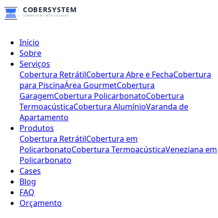
Início
Sobre
Serviços
Cobertura Retrátil
Cobertura Abre e Fecha
Cobertura
para Piscina
Área Gourmet
Cobertura
Garagem
Cobertura Policarbonato
Cobertura
Termoacústica
Cobertura Alumínio
Varanda de
Apartamento
Produtos
Cobertura Retrátil
Cobertura em
Policarbonato
Cobertura Termoacústica
Veneziana em
Policarbonato
Cases
Blog
FAQ
Orçamento