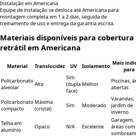
Instalação em Americana
Equipe de instalação se desloca até Americana para
montagem completa em 1 a 2 dias, seguida de
treinamento de uso e entrega da garantia escrita.
Materiais disponíveis para cobertura
retrátil em
Americana
Mais indi
Material
Translucidez
UV
Isolamento
para
Sim
Policarbonato
Piscinas, á
Alta
(dupla
Melhor
alveolar
abertas
face)
Varandas,
Policarbonato
Máxima
Sim
Moderado
jardim de
compacto
(cristal)
inverno
Garagem,
Telha em
Opaco
N/A
Excelente
áreas com
alumínio
sombream