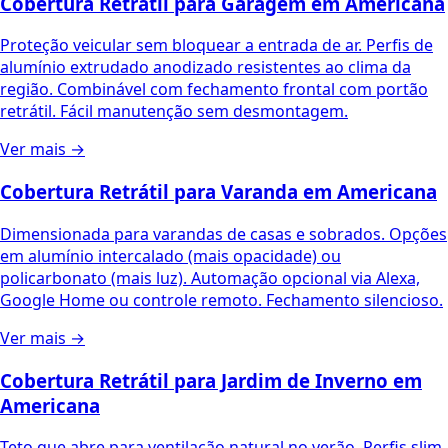
Cobertura Retrátil para Garagem
em
Americana
Proteção veicular sem bloquear a entrada de ar. Perfis de
alumínio extrudado anodizado resistentes ao clima da
região. Combinável com fechamento frontal com portão
retrátil. Fácil manutenção sem desmontagem.
Ver mais →
Cobertura Retrátil para Varanda
em
Americana
Dimensionada para varandas de casas e sobrados. Opções
em alumínio intercalado (mais opacidade) ou
policarbonato (mais luz). Automação opcional via Alexa,
Google Home ou controle remoto. Fechamento silencioso.
Ver mais →
Cobertura Retrátil para Jardim de Inverno
em
Americana
Teto que abre para ventilação natural no verão. Perfis slim