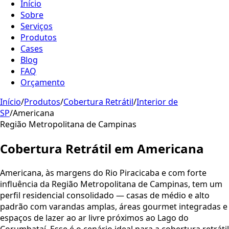
Início
Sobre
Serviços
Produtos
Cases
Blog
FAQ
Orçamento
Início
/
Produtos
/
Cobertura Retrátil
/
Interior de
SP
/
Americana
Região Metropolitana de Campinas
Cobertura Retrátil em
Americana
Americana, às margens do Rio Piracicaba e com forte
influência da Região Metropolitana de Campinas, tem um
perfil residencial consolidado — casas de médio e alto
padrão com varandas amplas, áreas gourmet integradas e
espaços de lazer ao ar livre próximos ao Lago do
Corumbataí. Esse é o cenário ideal para a cobertura retrátil