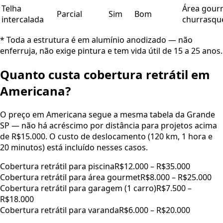
Telha
Área gour
Parcial
Sim
Bom
intercalada
churrasqu
* Toda a estrutura é em alumínio anodizado — não
enferruja, não exige pintura e tem vida útil de 15 a 25 anos.
Quanto custa cobertura retrátil em
Americana
?
O preço em
Americana
segue a mesma tabela da Grande
SP — não há acréscimo por distância para projetos acima
de R$15.000. O custo de deslocamento (
120
km,
1 hora e
20 minutos
) está incluído nesses casos.
Cobertura retrátil para piscina
R$12.000 – R$35.000
Cobertura retrátil para área gourmet
R$8.000 – R$25.000
Cobertura retrátil para garagem (1 carro)
R$7.500 –
R$18.000
Cobertura retrátil para varanda
R$6.000 – R$20.000