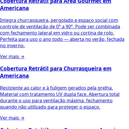
Cobertura Retrátil para Área Gourmet
em
Americana
Integra churrasqueira, pergolado e espaço social com
controle de ventilação de 0° a 90°. Pode ser combinada
com fechamento lateral em vidro ou cortina de rolo.
Perfeita para uso o ano todo — aberta no verão, fechada
no inverno.
Ver mais →
Cobertura Retrátil para Churrasqueira
em
Americana
Resistente ao calor e à fuligem gerados pela grelha.
Material com tratamento UV dupla face. Abertura total
durante o uso para ventilação máxima, fechamento
quando não utilizado para proteger o espaço.
Ver mais →