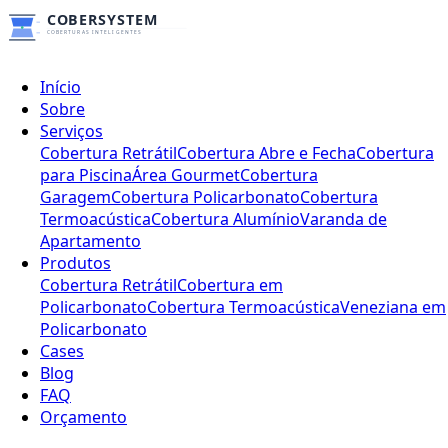
Início
Sobre
Serviços
Cobertura Retrátil
Cobertura Abre e Fecha
Cobertura
para Piscina
Área Gourmet
Cobertura
Garagem
Cobertura Policarbonato
Cobertura
Termoacústica
Cobertura Alumínio
Varanda de
Apartamento
Produtos
Cobertura Retrátil
Cobertura em
Policarbonato
Cobertura Termoacústica
Veneziana em
Policarbonato
Cases
Blog
FAQ
Orçamento