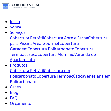
Início
Sobre
Serviços
Cobertura Retrátil
Cobertura Abre e Fecha
Cobertura
para Piscina
Área Gourmet
Cobertura
Garagem
Cobertura Policarbonato
Cobertura
Termoacústica
Cobertura Alumínio
Varanda de
Apartamento
Produtos
Cobertura Retrátil
Cobertura em
Policarbonato
Cobertura Termoacústica
Veneziana em
Policarbonato
Cases
Blog
FAQ
Orçamento