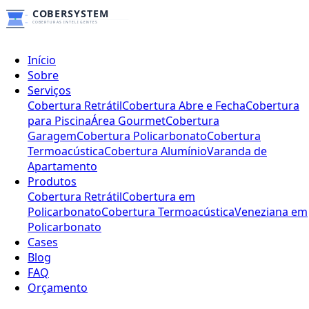
Início
Sobre
Serviços
Cobertura Retrátil
Cobertura Abre e Fecha
Cobertura
para Piscina
Área Gourmet
Cobertura
Garagem
Cobertura Policarbonato
Cobertura
Termoacústica
Cobertura Alumínio
Varanda de
Apartamento
Produtos
Cobertura Retrátil
Cobertura em
Policarbonato
Cobertura Termoacústica
Veneziana em
Policarbonato
Cases
Blog
FAQ
Orçamento